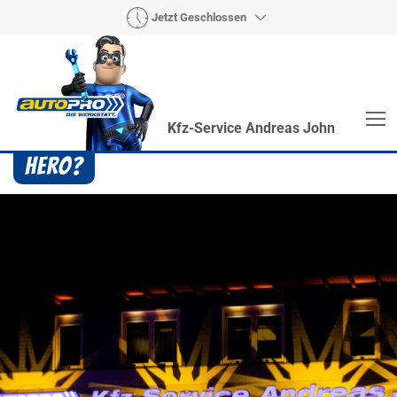
Jetzt Geschlossen
Kfz-Service Andreas John
Heroes? Findet man bei uns!
Wie auch wir bringen Handmaker Herby, Rollin‘
Robby und Engineering Esy mit ihrer Superpower
jeden Wagen wieder auf die Bahn.